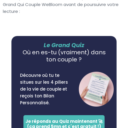
Grand Qui Couple WeBloom avant de poursuivre votre
lecture :
Le Grand Quiz
Où en es-tu (vraiment) dans
ton couple ?
Découvre où tu te
situes sur les 4 piliers
de la vie de couple et
reçois ton Bilan
Personnalisé.
Je réponds au Quiz maintenant 🚀
(ça prend 5mn et c'est gratuit !)