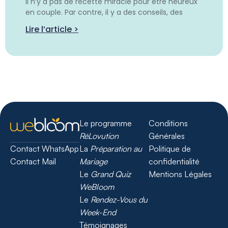
Il n’y a pas de recette miracle pour être heureux
en couple. Par contre, il y a des conseils, des
Lire l’article >
Le programme
Conditions
RéLovution
Générales
La
Préparation au
Politique de
Contact WhatsApp
Mariage
confidentialité
Contact Mail
Le
Grand Quiz
Mentions Légales
WeBloom
Le
Rendez-Vous du
Week-End
Témoignages