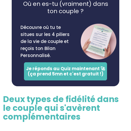
Où en es-tu (vraiment) dans
ton couple ?
Découvre où tu te
situes sur les 4 piliers
de la vie de couple et
reçois ton Bilan
Personnalisé.
Je réponds au Quiz maintenant 🚀
(ça prend 5mn et c'est gratuit !)
Deux types de fidélité dans
le couple qui s'avèrent
complémentaires