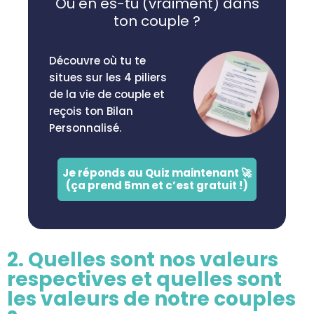
Où en es-tu (vraiment) dans
ton couple ?
Découvre où tu te
situes sur les 4 piliers
de la vie de couple et
reçois ton Bilan
Personnalisé.
Je réponds au Quiz maintenant 🚀
(ça prend 5mn et c’est gratuit !)
2. Quelles sont nos valeurs
respectives et quelles sont
les valeurs de notre couples