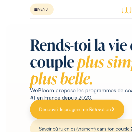
MENU
Rends-toi la vie
couple
plus sim
plus belle.
WeBloom propose les programmes de coa
#1 en France depuis 2020.
Découvrir le programme Ré
lov
ution
Savoir où tu en es (vraiment) dans ton couple